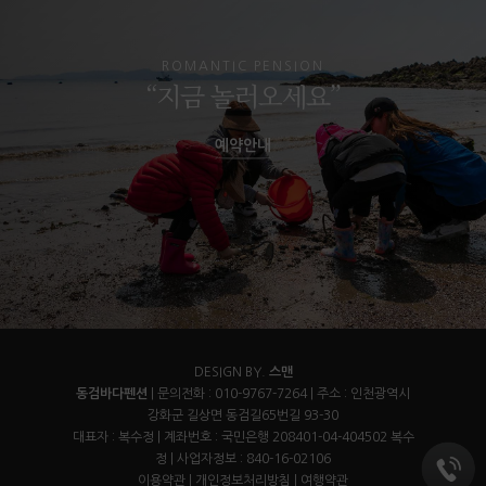
ROMANTIC PENSION
“지금 놀러오세요”
예약안내
DESIGN BY.
스맨
동검바다펜션
| 문의전화 : 010-9767-7264 | 주소 : 인천광역시
강화군 길상면 동검길65번길 93-30
대표자 : 복수정 | 계좌번호 : 국민은행 208401-04-404502 복수
정 | 사업자정보 : 840-16-02106
이용약관
|
개인정보처리방침
|
여행약관